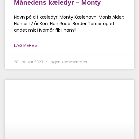
Månedens kæledyr – Monty
Navn på dit kæledyr: Monty Kælenavn: Monis Alder:
Han er 12 år Køn: Han Race: Border Terrier og et
andet mix Hvornår fik I ham?
LÆS MERE »
28. januar 2023
Ingen kommentarer