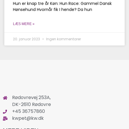
Hun er knap tre år Køn: Hun Race: Gammel Dansk
Hønsehund Hvornår fik I hende? Da hun
LÆS MERE »
20. januar 2023
Ingen kommentarer
Rødovrevej 253A,
DK-2610 Rødovre
+45 36757860
kwpet@kw.dk