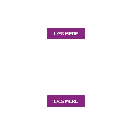
LÆS MERE
Spaniel - settere
LÆS MERE
Racer uden fældning