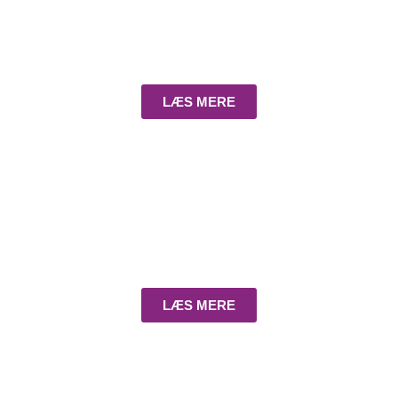
LÆS MERE
Stockhår - langt
LÆS MERE
Korthår (glathår)