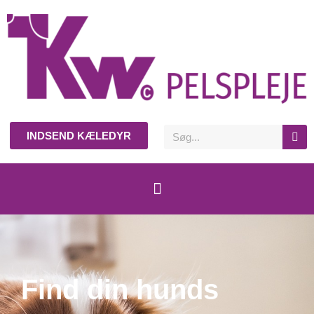
INDSEND KÆLEDYR
Find din hunds