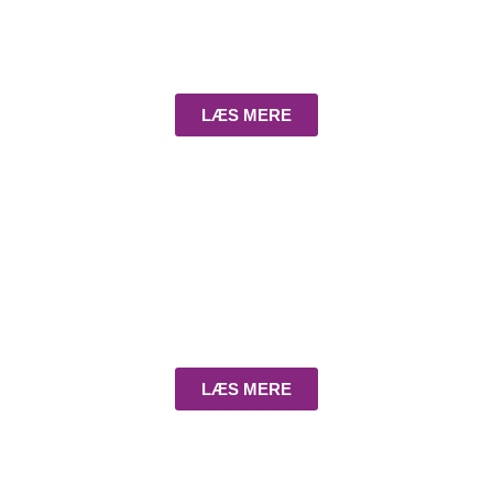
LÆS MERE
Stockhår - kort
LÆS MERE
Stockhår - mellem