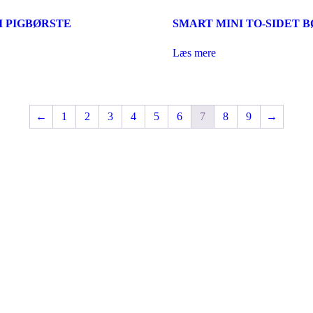
I PIGBØRSTE
SMART MINI TO-SIDET 
Læs mere
←
1
2
3
4
5
6
7
8
9
→