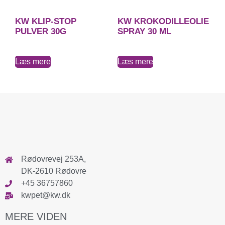
KW KLIP-STOP
KW KROKODILLEOLIE
PULVER 30G
SPRAY 30 ML
Læs mere
Læs mere
Rødovrevej 253A,
DK-2610 Rødovre
+45 36757860
kwpet@kw.dk
MERE VIDEN