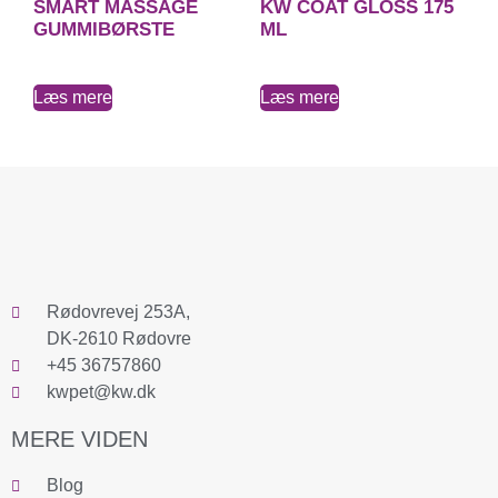
SMART MASSAGE
KW COAT GLOSS 175
GUMMIBØRSTE
ML
Læs mere
Læs mere
Rødovrevej 253A,
DK-2610 Rødovre
+45 36757860
kwpet@kw.dk
MERE VIDEN
Blog