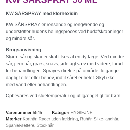
KW SÅRSPRAY med klorhexidin
KW SÅRSPRAY er rensende og rengørende og
understøtter hudens helingsproces ved hudafskrabninger
og mindre sår.
Brugsanvisning:
Større sår og skader skal tilses af en dyrlæge. Ved mindre
sår, jjern hår, græs, snavs, ødelagt væv med videre, forud
for behandlingen. Sprayes direkte på området to gange
dagligt eller efter behov, indtil såret er helet. Skyl ikke
med vand efter behandlingen.
Opbevares ved stuetemperatur og utilgængeligt for børn.
Varenummer
5545
Kategori
HYGIEJNE
Mærker
Korthår
,
Racer uden fældning
,
Ruhår
,
Silke-langhår
,
Spaniel-settere
,
Stockhår