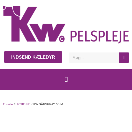
INDSEND KÆLEDYR
Forside
/
HYGIEJNE
/ KW SÅRSPRAY 50 ML